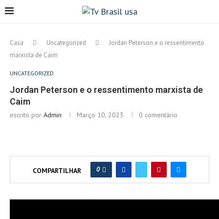
Casa
Uncategorized
Jordan Peterson e o ressentimento
marxista de Caim
UNCATEGORIZED
Jordan Peterson e o ressentimento marxista de
Caim
escrito por
Admin
Março 10, 2023
0 comentário
0
COMPARTILHAR