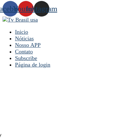
acebook
Youtube
Instagram
Inicio
Nóticias
Nosso APP
Contato
Subscribe
Página de login
y