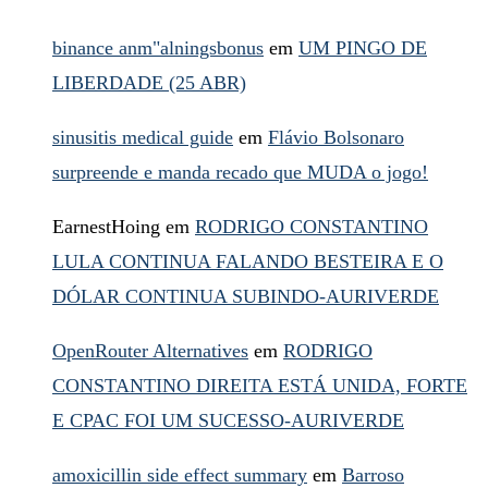
binance anm"alningsbonus
em
UM PINGO DE
LIBERDADE (25 ABR)
sinusitis medical guide
em
Flávio Bolsonaro
surpreende e manda recado que MUDA o jogo!
EarnestHoing
em
RODRIGO CONSTANTINO
LULA CONTINUA FALANDO BESTEIRA E O
DÓLAR CONTINUA SUBINDO-AURIVERDE
OpenRouter Alternatives
em
RODRIGO
CONSTANTINO DIREITA ESTÁ UNIDA, FORTE
E CPAC FOI UM SUCESSO-AURIVERDE
amoxicillin side effect summary
em
Barroso