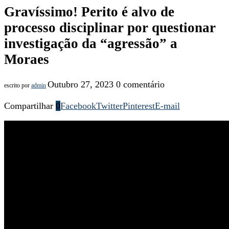
Gravíssimo! Perito é alvo de
processo disciplinar por questionar
investigação da “agressão” a
Moraes
Outubro 27, 2023
0 comentário
escrito por
admin
Compartilhar
0
Facebook
Twitter
Pinterest
E-mail