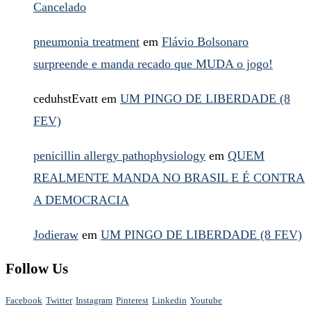
Cancelado
pneumonia treatment
em
Flávio Bolsonaro
surpreende e manda recado que MUDA o jogo!
ceduhstEvatt
em
UM PINGO DE LIBERDADE (8
FEV)
penicillin allergy pathophysiology
em
QUEM
REALMENTE MANDA NO BRASIL E É CONTRA
A DEMOCRACIA
Jodieraw
em
UM PINGO DE LIBERDADE (8 FEV)
Follow Us
Facebook
Twitter
Instagram
Pinterest
Linkedin
Youtube