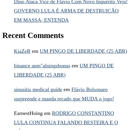
Dino Ataca Vice de Flávio Com Novo Inquérito Veja!
GOVERNO LULA É ARMA DE DESTRUIÇÃO
EM MASSA; ENTENDA
Recent Comments
KiaZeR
em
UM PINGO DE LIBERDADE (25 ABR)
binance anm"alningsbonus
em
UM PINGO DE
LIBERDADE (25 ABR)
sinusitis medical guide
em
Flávio Bolsonaro
surpreende e manda recado que MUDA o jogo!
EarnestHoing
em
RODRIGO CONSTANTINO
LULA CONTINUA FALANDO BESTEIRA E O