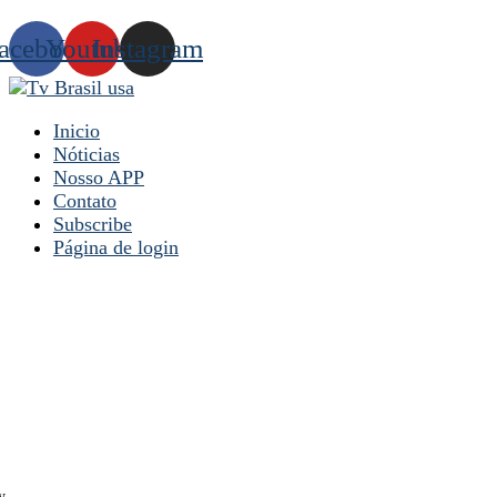
acebook
Youtube
Instagram
Inicio
Nóticias
Nosso APP
Contato
Subscribe
Página de login
y