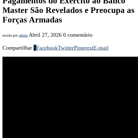
Pagamentos do Exército ao Banco
Master São Revelados e Preocupa as
Forças Armadas
Abril 27, 2026
0 comentário
escrito por
admin
Compartilhar
0
Facebook
Twitter
Pinterest
E-mail