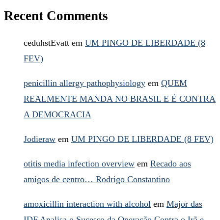
Recent Comments
ceduhstEvatt
em
UM PINGO DE LIBERDADE (8
FEV)
penicillin allergy pathophysiology
em
QUEM
REALMENTE MANDA NO BRASIL E É CONTRA
A DEMOCRACIA
Jodieraw
em
UM PINGO DE LIBERDADE (8 FEV)
otitis media infection overview
em
Recado aos
amigos de centro… Rodrigo Constantino
amoxicillin interaction with alcohol
em
Major das
IDF Analisa o Sucesso da Operação Contra o Irã e