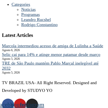
Categories
Noticias
Programas
Leandro Rucshel
Rodrigo Constantino
Latest Articles
Marcola intermediou acesso de amiga de Lulinha a Saúde
Agosto 6, 2026
Selic cai para 14% e atinge menor patamar desde março
Agosto 5, 2026
TRE de São Paulo mantém Pablo Marçal inelegível até
2032
Agosto 5, 2026
TV BRAZIL USA- All Right Reserved. Designed and
Developed by STUDYO YO
acebook
Youtube
Instagram