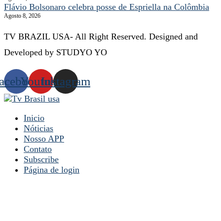
Flávio Bolsonaro celebra posse de Espriella na Colômbia
Agosto 8, 2026
TV BRAZIL USA- All Right Reserved. Designed and
Developed by STUDYO YO
acebook
Youtube
Instagram
Inicio
Nóticias
Nosso APP
Contato
Subscribe
Página de login