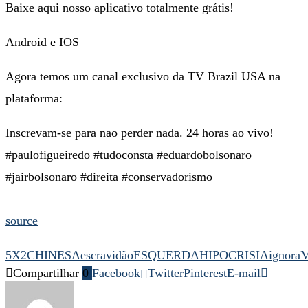
Baixe aqui nosso aplicativo totalmente grátis!
Android e IOS
Agora temos um canal exclusivo da TV Brazil USA na
plataforma:
Inscrevam-se para nao perder nada. 24 horas ao vivo!
#paulofigueiredo #tudoconsta #eduardobolsonaro
#jairbolsonaro #direita #conservadorismo
source
5X2
CHINESA
escravidão
ESQUERDA
HIPOCRISIA
ignora
Compartilhar
0
Facebook
Twitter
Pinterest
E-mail