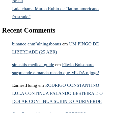
Brasil
Lula chama Marco Rubio de “latino-americano
frustrado”
Recent Comments
binance anm"alningsbonus
em
UM PINGO DE
LIBERDADE (25 ABR)
sinusitis medical guide
em
Flávio Bolsonaro
surpreende e manda recado que MUDA o jogo!
EarnestHoing
em
RODRIGO CONSTANTINO
LULA CONTINUA FALANDO BESTEIRA E O
DÓLAR CONTINUA SUBINDO-AURIVERDE