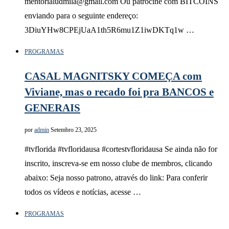
mentorialudmila@gmail.com Ou patrocine com BITCOINS
enviando para o seguinte endereço:
3DiuYHw8CPEjUaA1th5R6mu1Z1iwDKTq1w …
PROGRAMAS
CASAL MAGNITSKY COMEÇA com
Viviane, mas o recado foi pra BANCOS e
GENERAIS
por
admin
Setembro 23, 2025
#tvflorida #tvfloridausa #cortestvfloridausa Se ainda não for
inscrito, inscreva-se em nosso clube de membros, clicando
abaixo: Seja nosso patrono, através do link: Para conferir
todos os vídeos e notícias, acesse …
PROGRAMAS