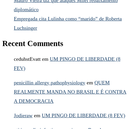
Mauro Vieira diz que ataques Milei rebaixamento
diplomático
Empregada cita Lulinha como “marido” de Roberta
Luchsinger
Recent Comments
ceduhstEvatt
em
UM PINGO DE LIBERDADE (8
FEV)
penicillin allergy pathophysiology
em
QUEM
REALMENTE MANDA NO BRASIL E É CONTRA
A DEMOCRACIA
Jodieraw
em
UM PINGO DE LIBERDADE (8 FEV)