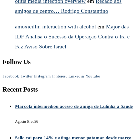
otitis media infection overview
em
Recado aos
amigos de centro… Rodrigo Constantino
amoxicillin interaction with alcohol
em
Major das
IDF Analisa o Sucesso da Operação Contra o Irã e
Faz Aviso Sobre Israel
Follow Us
Facebook
Twitter
Instagram
Pinterest
Linkedin
Youtube
Recent Posts
Marcola intermediou acesso de amiga de Lulinha a Saúde
Agosto 6, 2026
Selic cai para 14% e atinge menor patamar desde março