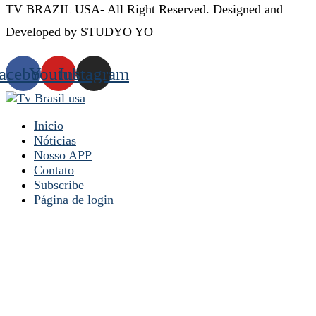
TV BRAZIL USA- All Right Reserved. Designed and
Developed by STUDYO YO
acebook
Youtube
Instagram
Inicio
Nóticias
Nosso APP
Contato
Subscribe
Página de login