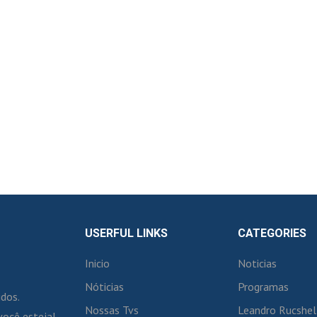
USERFUL LINKS
CATEGORIES
Inicio
Noticias
Nóticias
Programas
idos.
Nossas Tvs
Leandro Rucshel
você esteja!