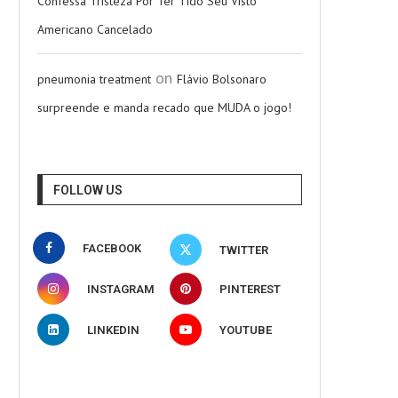
Confessa Tristeza Por Ter Tido Seu Visto
Americano Cancelado
on
pneumonia treatment
Flávio Bolsonaro
surpreende e manda recado que MUDA o jogo!
FOLLOW US
FACEBOOK
TWITTER
INSTAGRAM
PINTEREST
LINKEDIN
YOUTUBE