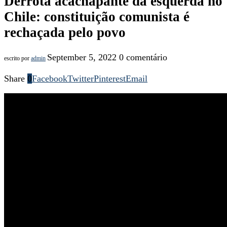
Derrota acachapante da esquerda no
Chile: constituição comunista é
rechaçada pelo povo
September 5, 2022
0 comentário
escrito por
admin
Share
0
Facebook
Twitter
Pinterest
Email