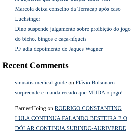
Marcola deixa conselho da Terracap após caso
Luchsinger
Dino suspende julgamento sobre proibição do jogo
do bicho, bingos e caça-níqueis
PF adia depoimento de Jaques Wagner
Recent Comments
sinusitis medical guide
on
Flávio Bolsonaro
surpreende e manda recado que MUDA o jogo!
EarnestHoing
on
RODRIGO CONSTANTINO
LULA CONTINUA FALANDO BESTEIRA E O
DÓLAR CONTINUA SUBINDO-AURIVERDE