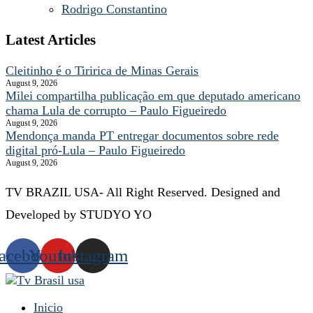
Rodrigo Constantino
Latest Articles
Cleitinho é o Tiririca de Minas Gerais
August 9, 2026
Milei compartilha publicação em que deputado americano
chama Lula de corrupto – Paulo Figueiredo
August 9, 2026
Mendonça manda PT entregar documentos sobre rede
digital pró-Lula – Paulo Figueiredo
August 9, 2026
TV BRAZIL USA- All Right Reserved. Designed and
Developed by STUDYO YO
acebook
Youtube
Instagram
Inicio