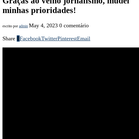
Graças ao velho jornalismo, mudei
minhas prioridades!
May 4, 2023
0 comentário
escrito por
admin
Share
0
Facebook
Twitter
Pinterest
Email