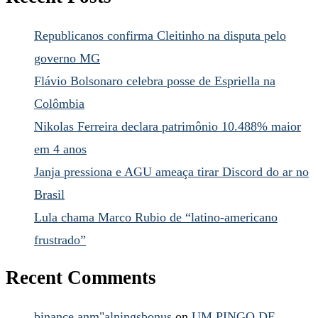
Republicanos confirma Cleitinho na disputa pelo
governo MG
Flávio Bolsonaro celebra posse de Espriella na
Colômbia
Nikolas Ferreira declara patrimônio 10.488% maior
em 4 anos
Janja pressiona e AGU ameaça tirar Discord do ar no
Brasil
Lula chama Marco Rubio de “latino-americano
frustrado”
Recent Comments
binance anm"alningsbonus
on
UM PINGO DE