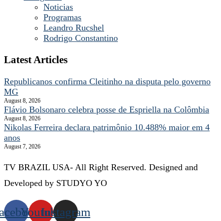
Noticias
Programas
Leandro Rucshel
Rodrigo Constantino
Latest Articles
Republicanos confirma Cleitinho na disputa pelo governo
MG
August 8, 2026
Flávio Bolsonaro celebra posse de Espriella na Colômbia
August 8, 2026
Nikolas Ferreira declara patrimônio 10.488% maior em 4
anos
August 7, 2026
TV BRAZIL USA- All Right Reserved. Designed and
Developed by STUDYO YO
acebook
Youtube
Instagram