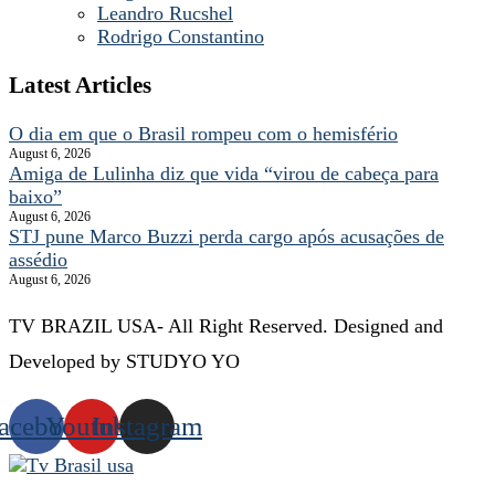
Leandro Rucshel
Rodrigo Constantino
Latest Articles
O dia em que o Brasil rompeu com o hemisfério
August 6, 2026
Amiga de Lulinha diz que vida “virou de cabeça para
baixo”
August 6, 2026
STJ pune Marco Buzzi perda cargo após acusações de
assédio
August 6, 2026
TV BRAZIL USA- All Right Reserved. Designed and
Developed by STUDYO YO
acebook
Youtube
Instagram