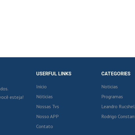
USERFUL LINKS
CATEGORIES
Inicio
Noticias
idos.
Nóticias
Programas
você esteja!
Nossas Tvs
Leandro Rucshel
Nosso APP
Rodrigo Constan
Contato