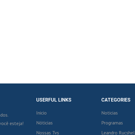
USERFUL LINKS
CATEGORIES
Inicio
Noticias
idos.
Nóticias
Programas
você esteja!
Nossas Tvs
Leandro Rucshel