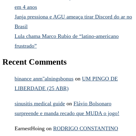
em 4 anos
Janja pressiona e AGU ameaça tirar Discord do ar no
Brasil
Lula chama Marco Rubio de “latino-americano
frustrado”
Recent Comments
binance anm"alningsbonus
on
UM PINGO DE
LIBERDADE (25 ABR)
sinusitis medical guide
on
Flávio Bolsonaro
surpreende e manda recado que MUDA o jogo!
EarnestHoing
on
RODRIGO CONSTANTINO