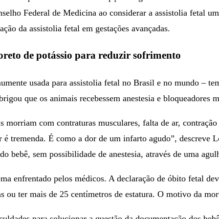
selho Federal de Medicina ao considerar a assistolia fetal um
ação da assistolia fetal em gestações avançadas.
oreto de potássio para reduzir sofrimento
umente usada para assistolia fetal no Brasil e no mundo – te
brigou que os animais recebessem anestesia e bloqueadores mu
s morriam com contraturas musculares, falta de ar, contração 
 é tremenda. É como a dor de um infarto agudo”, descreve Lour
 do bebê, sem possibilidade de anestesia, através de uma agul
a enfrentado pelos médicos. A declaração de óbito fetal dev
s ou ter mais de 25 centímetros de estatura. O motivo da mo
iculdades para solucionar a questão da documentação dos bebê