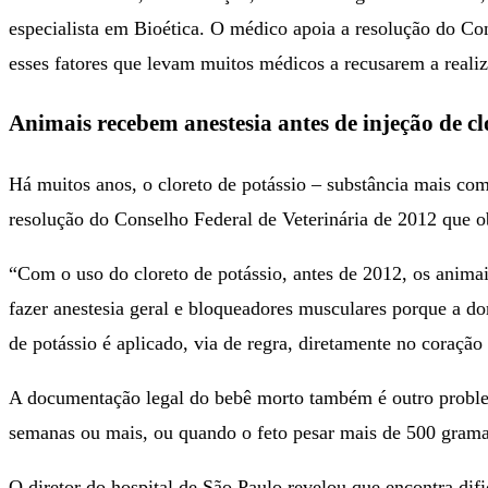
especialista em Bioética. O médico apoia a resolução do Con
esses fatores que levam muitos médicos a recusarem a realiz
Animais recebem anestesia antes de injeção de cl
Há muitos anos, o cloreto de potássio – substância mais com
resolução do Conselho Federal de Veterinária de 2012 que o
“Com o uso do cloreto de potássio, antes de 2012, os animai
fazer anestesia geral e bloqueadores musculares porque a dor
de potássio é aplicado, via de regra, diretamente no coração
A documentação legal do bebê morto também é outro problem
semanas ou mais, ou quando o feto pesar mais de 500 grama
O diretor do hospital de São Paulo revelou que encontra dif