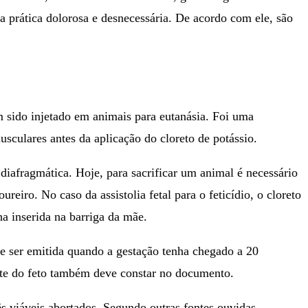
a prática dolorosa e desnecessária. De acordo com ele, são
m sido injetado em animais para eutanásia. Foi uma
sculares antes da aplicação do cloreto de potássio.
diafragmática. Hoje, para sacrificar um animal é necessário
eiro. No caso da assistolia fetal para o feticídio, o cloreto
ha inserida na barriga da mãe.
e ser emitida quando a gestação tenha chegado a 20
rte do feto também deve constar no documento.
s viáveis abortados. Segundo outras fontes ouvidas