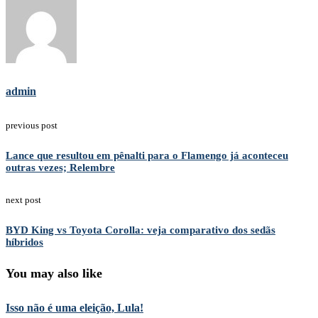
admin
previous post
Lance que resultou em pênalti para o Flamengo já aconteceu
outras vezes; Relembre
next post
BYD King vs Toyota Corolla: veja comparativo dos sedãs
híbridos
You may also like
Isso não é uma eleição, Lula!