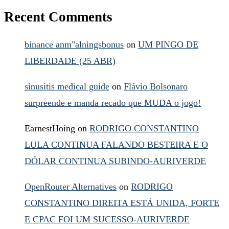
Recent Comments
binance anm"alningsbonus
on
UM PINGO DE
LIBERDADE (25 ABR)
sinusitis medical guide
on
Flávio Bolsonaro
surpreende e manda recado que MUDA o jogo!
EarnestHoing
on
RODRIGO CONSTANTINO
LULA CONTINUA FALANDO BESTEIRA E O
DÓLAR CONTINUA SUBINDO-AURIVERDE
OpenRouter Alternatives
on
RODRIGO
CONSTANTINO DIREITA ESTÁ UNIDA, FORTE
E CPAC FOI UM SUCESSO-AURIVERDE