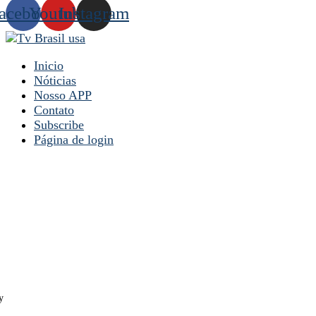
acebook
Youtube
Instagram
Inicio
Nóticias
Nosso APP
Contato
Subscribe
Página de login
y