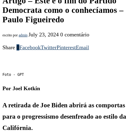
Artigo – Este é o fim do Partido
Democrata como o conhecíamos –
Paulo Figueiredo
July 23, 2024
0 comentário
escrito por
admin
Share
0
Facebook
Twitter
Pinterest
Email
Foto - GPT
Por Joel Kotkin
A retirada de Joe Biden abrirá as comportas
para o progressismo desenfreado ao estilo da
Califórnia.