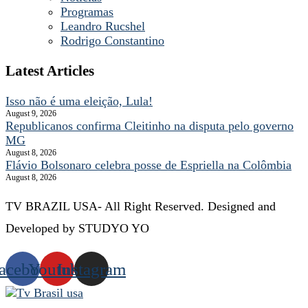
Programas
Leandro Rucshel
Rodrigo Constantino
Latest Articles
Isso não é uma eleição, Lula!
August 9, 2026
Republicanos confirma Cleitinho na disputa pelo governo
MG
August 8, 2026
Flávio Bolsonaro celebra posse de Espriella na Colômbia
August 8, 2026
TV BRAZIL USA- All Right Reserved. Designed and
Developed by STUDYO YO
acebook
Youtube
Instagram