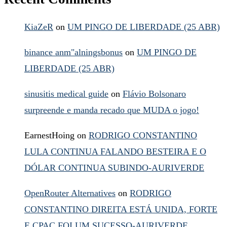
KiaZeR
on
UM PINGO DE LIBERDADE (25 ABR)
binance anm"alningsbonus
on
UM PINGO DE
LIBERDADE (25 ABR)
sinusitis medical guide
on
Flávio Bolsonaro
surpreende e manda recado que MUDA o jogo!
EarnestHoing
on
RODRIGO CONSTANTINO
LULA CONTINUA FALANDO BESTEIRA E O
DÓLAR CONTINUA SUBINDO-AURIVERDE
OpenRouter Alternatives
on
RODRIGO
CONSTANTINO DIREITA ESTÁ UNIDA, FORTE
E CPAC FOI UM SUCESSO-AURIVERDE