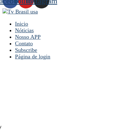
acebook
Youtube
Instagram
Inicio
Nóticias
Nosso APP
Contato
Subscribe
Página de login
y