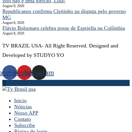
Isso não é uma eleição, Lula!
August 9, 2026
Republicanos confirma Cleitinho na disputa pelo governo
MG
August 8, 2026
Flávio Bolsonaro celebra posse de Espriella na Colômbia
August 8, 2026
TV BRAZIL USA- All Right Reserved. Designed and
Developed by STUDYO YO
acebook
Youtube
Instagram
Inicio
Nóticias
Nosso APP
Contato
Subscribe
Página de login