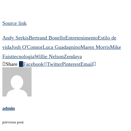
Source link
Andy Serkis
Bertrand Bonello
Entretenimento
Estilo de
vida
Josh O'Connor
Luca Guadagnino
Maren Morris
Mike
Faist
tecnologia
Willie Nelson
Zendaya
Share
0
Facebook
Twitter
Pinterest
Email
admin
previous post