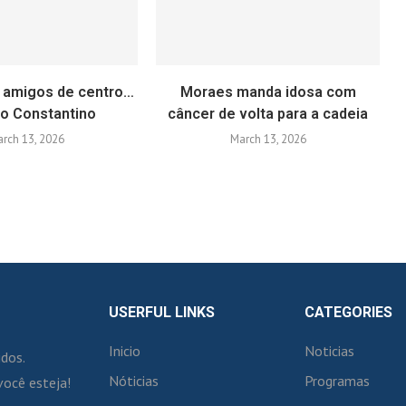
 amigos de centro…
Moraes manda idosa com
go Constantino
câncer de volta para a cadeia
rch 13, 2026
March 13, 2026
USERFUL LINKS
CATEGORIES
Inicio
Noticias
idos.
Nóticias
Programas
você esteja!