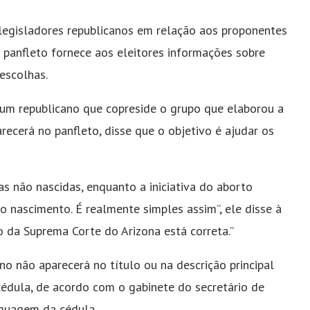
legisladores republicanos em relação aos proponentes
O panfleto fornece aos eleitores informações sobre
escolhas.
 um republicano que copreside o grupo que elaborou a
ecerá no panfleto, disse que o objetivo é ajudar os
as não nascidas, enquanto a iniciativa do aborto
o nascimento. É realmente simples assim”, ele disse à
ão da Suprema Corte do Arizona está correta.”
o não aparecerá no título ou na descrição principal
cédula, de acordo com o gabinete do secretário de
nguagem da cédula.