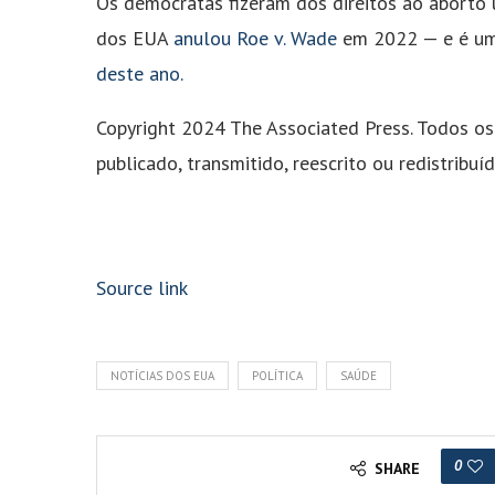
Os democratas fizeram dos direitos ao aborto
dos EUA
anulou Roe v. Wade
em 2022 — e é um
deste ano.
Copyright 2024 The Associated Press. Todos os 
publicado, transmitido, reescrito ou redistribu
Source link
NOTÍCIAS DOS EUA
POLÍTICA
SAÚDE
0
SHARE