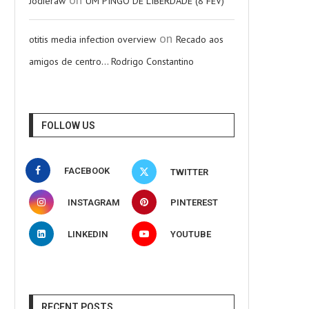
Jodieraw
UM PINGO DE LIBERDADE (8 FEV)
on
otitis media infection overview
Recado aos
amigos de centro… Rodrigo Constantino
FOLLOW US
FACEBOOK
TWITTER
INSTAGRAM
PINTEREST
LINKEDIN
YOUTUBE
RECENT POSTS