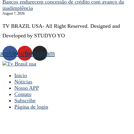
Bancos endurecem concessão de crédito com avanço da
inadimplência
August 7, 2026
TV BRAZIL USA- All Right Reserved. Designed and
Developed by STUDYO YO
acebook
Youtube
Instagram
Inicio
Nóticias
Nosso APP
Contato
Subscribe
Página de login