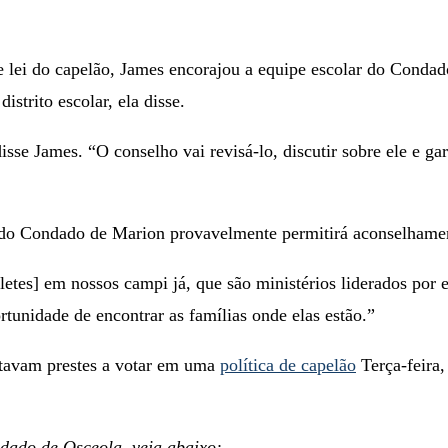
e lei do capelão, James encorajou a equipe escolar do Conda
istrito escolar, ela disse.
disse James. “O conselho vai revisá-lo, discutir sobre ele e 
as do Condado de Marion provavelmente permitirá aconselhame
es] em nossos campi já, que são ministérios liderados por e
tunidade de encontrar as famílias onde elas estão.”
tavam prestes a votar em uma
política de capelão
Terça-feira,
ndado de Osceola, veja abaixo: