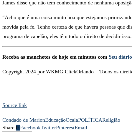
James disse que não tem conhecimento de nenhuma oposição e
“Acho que é uma coisa muito boa que estejamos priorizando
movida pela fé. Tenho certeza de que haverá pessoas que dis
programa de capelão, eles têm todo o direito de decidir isso.
Receba as manchetes de hoje em minutos com
Seu diário
Copyright 2024 por WKMG ClickOrlando – Todos os direito
Source link
Condado de Marion
Educação
Ocala
POLÍTICA
Religião
Share
0
Facebook
Twitter
Pinterest
Email