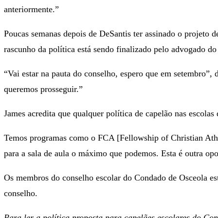
anteriormente.”
Poucas semanas depois de DeSantis ter assinado o projeto d
rascunho da política está sendo finalizado pelo advogado do d
“Vai estar na pauta do conselho, espero que em setembro”, 
queremos prosseguir.”
James acredita que qualquer política de capelão nas escol
Temos programas como o FCA [Fellowship of Christian Athlet
para a sala de aula o máximo que podemos. Esta é outra opor
Os membros do conselho escolar do Condado de Osceola es
conselho.
Para ler a política proposta para capelães escolares do Co