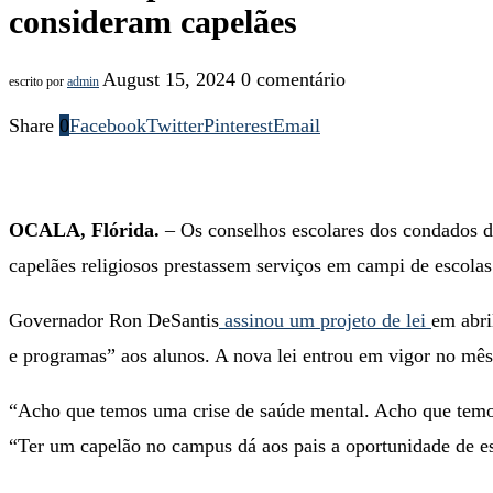
consideram capelães
August 15, 2024
0 comentário
escrito por
admin
Share
0
Facebook
Twitter
Pinterest
Email
OCALA, Flórida.
– Os conselhos escolares dos condados de
capelães religiosos prestassem serviços em campi de escolas
Governador Ron DeSantis
assinou um projeto de lei
em abri
e programas” aos alunos. A nova lei entrou em vigor no mês
“Acho que temos uma crise de saúde mental. Acho que temo
“Ter um capelão no campus dá aos pais a oportunidade de esc