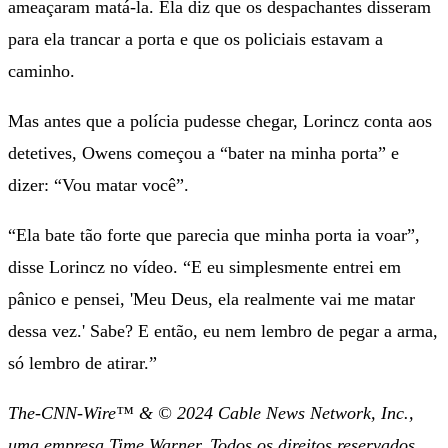
ameaçaram matá-la. Ela diz que os despachantes disseram
para ela trancar a porta e que os policiais estavam a
caminho.
Mas antes que a polícia pudesse chegar, Lorincz conta aos
detetives, Owens começou a “bater na minha porta” e
dizer: “Vou matar você”.
“Ela bate tão forte que parecia que minha porta ia voar”,
disse Lorincz no vídeo. “E eu simplesmente entrei em
pânico e pensei, 'Meu Deus, ela realmente vai me matar
dessa vez.' Sabe? E então, eu nem lembro de pegar a arma,
só lembro de atirar.”
The-CNN-Wire™ & © 2024 Cable News Network, Inc.,
uma empresa Time Warner. Todos os direitos reservados.