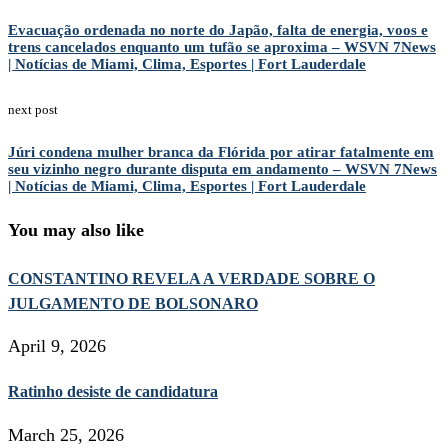
Evacuação ordenada no norte do Japão, falta de energia, voos e
trens cancelados enquanto um tufão se aproxima – WSVN 7News
| Notícias de Miami, Clima, Esportes | Fort Lauderdale
next post
Júri condena mulher branca da Flórida por atirar fatalmente em
seu vizinho negro durante disputa em andamento – WSVN 7News
| Notícias de Miami, Clima, Esportes | Fort Lauderdale
You may also like
CONSTANTINO REVELA A VERDADE SOBRE O
JULGAMENTO DE BOLSONARO
April 9, 2026
Ratinho desiste de candidatura
March 25, 2026