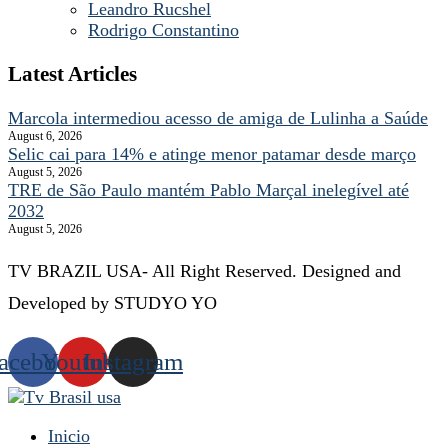
Leandro Rucshel
Rodrigo Constantino
Latest Articles
Marcola intermediou acesso de amiga de Lulinha a Saúde
August 6, 2026
Selic cai para 14% e atinge menor patamar desde março
August 5, 2026
TRE de São Paulo mantém Pablo Marçal inelegível até
2032
August 5, 2026
TV BRAZIL USA- All Right Reserved. Designed and
Developed by STUDYO YO
acebook
Youtube
Instagram
Inicio