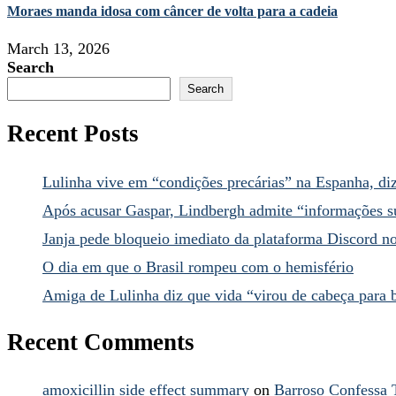
Moraes manda idosa com câncer de volta para a cadeia
March 13, 2026
Search
Search
Recent Posts
Lulinha vive em “condições precárias” na Espanha, diz
Após acusar Gaspar, Lindbergh admite “informações su
Janja pede bloqueio imediato da plataforma Discord no
O dia em que o Brasil rompeu com o hemisfério
Amiga de Lulinha diz que vida “virou de cabeça para 
Recent Comments
amoxicillin side effect summary
on
Barroso Confessa 