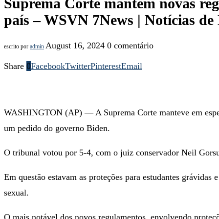
Suprema Corte mantém novas regr
país – WSVN 7News | Notícias de 
August 16, 2024
0 comentário
escrito por
admin
Share
0
Facebook
Twitter
Pinterest
Email
WASHINGTON (AP) — A Suprema Corte manteve em espera, na
um pedido do governo Biden.
O tribunal votou por 5-4, com o juiz conservador Neil Gorsuc
Em questão estavam as proteções para estudantes grávidas e
sexual.
O mais notável dos novos regulamentos, envolvendo proteçõe