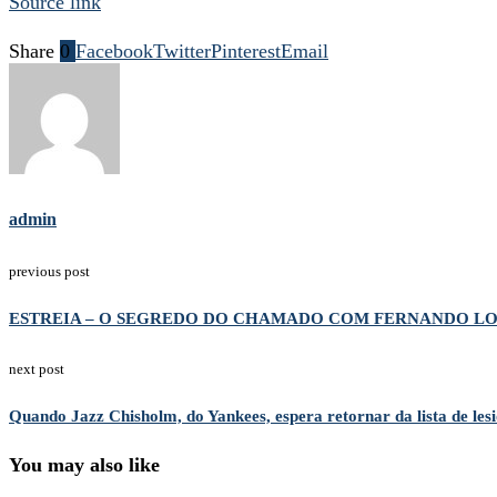
Source link
Share
0
Facebook
Twitter
Pinterest
Email
admin
previous post
ESTREIA – O SEGREDO DO CHAMADO COM FERNANDO L
next post
Quando Jazz Chisholm, do Yankees, espera retornar da lista de les
You may also like