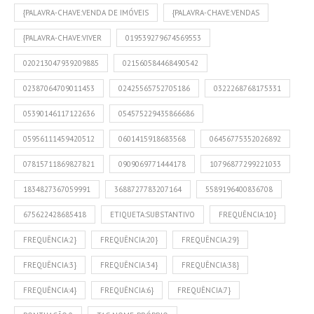
{PALAVRA-CHAVE:VENDA DE IMÓVEIS
{PALAVRA-CHAVE:VENDAS
{PALAVRA-CHAVE:VIVER
019539279674569553
020213047939209885
021560584468490542
02387064709011453
02425565752705186
0322268768175331
05390146117122636
054575229435866686
05956111459420512
0601415918683568
06456775352026892
07815711869827821
0909069771444178
10796877299221033
1834827367059991
3688727783207164
5589196400836708
675622428685418
ETIQUETA:SUBSTANTIVO
FREQUÊNCIA:10}
FREQUÊNCIA:2}
FREQUÊNCIA:20}
FREQUÊNCIA:29}
FREQUÊNCIA:3}
FREQUÊNCIA:34}
FREQUÊNCIA:38}
FREQUÊNCIA:4}
FREQUÊNCIA:6}
FREQUÊNCIA:7}