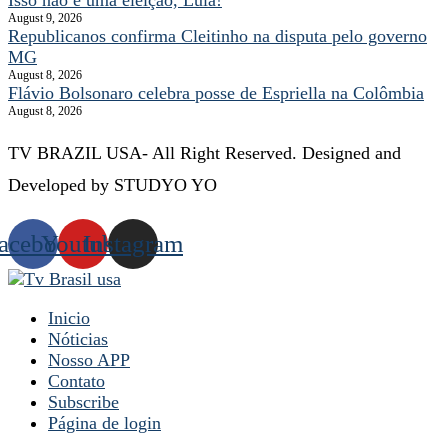
August 9, 2026
Republicanos confirma Cleitinho na disputa pelo governo
MG
August 8, 2026
Flávio Bolsonaro celebra posse de Espriella na Colômbia
August 8, 2026
TV BRAZIL USA- All Right Reserved. Designed and
Developed by STUDYO YO
acebook
Youtube
Instagram
Inicio
Nóticias
Nosso APP
Contato
Subscribe
Página de login