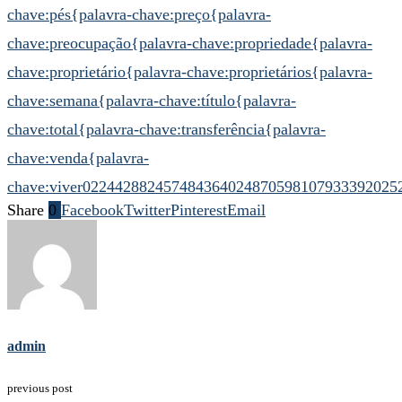
chave:pés
{palavra-chave:preço
{palavra-
chave:preocupação
{palavra-chave:propriedade
{palavra-
chave:proprietário
{palavra-chave:proprietários
{palavra-
chave:semana
{palavra-chave:título
{palavra-
chave:total
{palavra-chave:transferência
{palavra-
chave:venda
{palavra-
chave:viver
022442882457484364
024870598107933392
025
Share
0
Facebook
Twitter
Pinterest
Email
admin
previous post