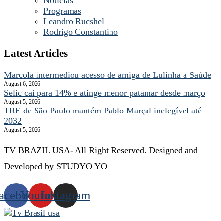
Noticias
Programas
Leandro Rucshel
Rodrigo Constantino
Latest Articles
Marcola intermediou acesso de amiga de Lulinha a Saúde
August 6, 2026
Selic cai para 14% e atinge menor patamar desde março
August 5, 2026
TRE de São Paulo mantém Pablo Marçal inelegível até
2032
August 5, 2026
TV BRAZIL USA- All Right Reserved. Designed and
Developed by STUDYO YO
acebook
Youtube
Instagram