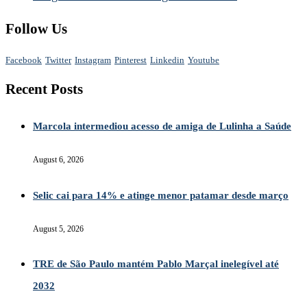
Follow Us
Facebook
Twitter
Instagram
Pinterest
Linkedin
Youtube
Recent Posts
Marcola intermediou acesso de amiga de Lulinha a Saúde
August 6, 2026
Selic cai para 14% e atinge menor patamar desde março
August 5, 2026
TRE de São Paulo mantém Pablo Marçal inelegível até
2032