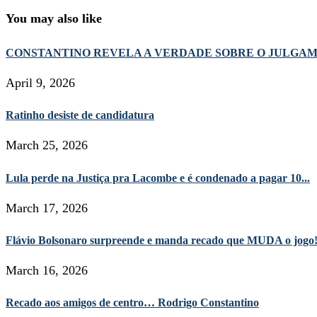
You may also like
CONSTANTINO REVELA A VERDADE SOBRE O JULGA
April 9, 2026
Ratinho desiste de candidatura
March 25, 2026
Lula perde na Justiça pra Lacombe e é condenado a pagar 10...
March 17, 2026
Flávio Bolsonaro surpreende e manda recado que MUDA o jogo
March 16, 2026
Recado aos amigos de centro… Rodrigo Constantino