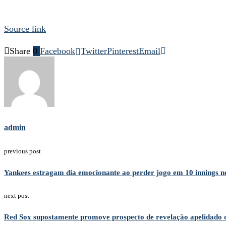
Source link
Share
0
Facebook
Twitter
Pinterest
Email
admin
previous post
Yankees estragam dia emocionante ao perder jogo em 10 innings n
next post
Red Sox supostamente promove prospecto de revelação apelidado d