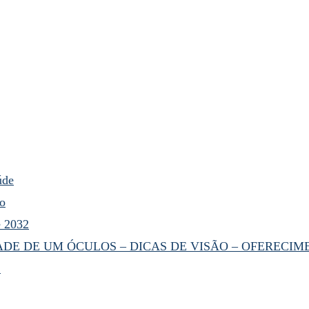
úde
ço
é 2032
ADE DE UM ÓCULOS – DICAS DE VISÃO – OFERECIM
!