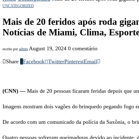
UNCATEGORIZED
Mais de 20 feridos após roda gig
Notícias de Miami, Clima, Esporte
August 19, 2024
0 comentário
escrito por
admin
Share
0
Facebook
Twitter
Pinterest
Email
(CNN) —
Mais de 20 pessoas ficaram feridas depois que u
Imagens mostram dois vagões do brinquedo pegando fogo enq
De acordo com um comunicado da polícia da Saxônia, o brin
Quatro pessoas sofreram queimaduras devido ao incidente, di