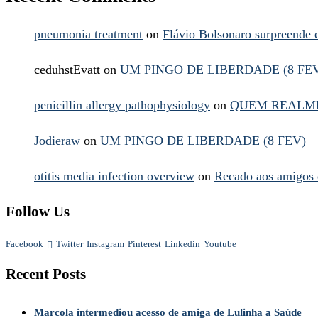
pneumonia treatment
on
Flávio Bolsonaro surpreende
ceduhstEvatt
on
UM PINGO DE LIBERDADE (8 FE
penicillin allergy pathophysiology
on
QUEM REALME
Jodieraw
on
UM PINGO DE LIBERDADE (8 FEV)
otitis media infection overview
on
Recado aos amigos 
Follow Us
Facebook
Twitter
Instagram
Pinterest
Linkedin
Youtube
Recent Posts
Marcola intermediou acesso de amiga de Lulinha a Saúde