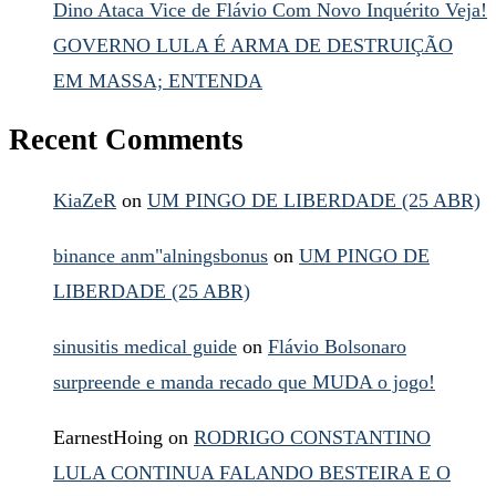
Dino Ataca Vice de Flávio Com Novo Inquérito Veja!
GOVERNO LULA É ARMA DE DESTRUIÇÃO
EM MASSA; ENTENDA
Recent Comments
KiaZeR
on
UM PINGO DE LIBERDADE (25 ABR)
binance anm"alningsbonus
on
UM PINGO DE
LIBERDADE (25 ABR)
sinusitis medical guide
on
Flávio Bolsonaro
surpreende e manda recado que MUDA o jogo!
EarnestHoing
on
RODRIGO CONSTANTINO
LULA CONTINUA FALANDO BESTEIRA E O