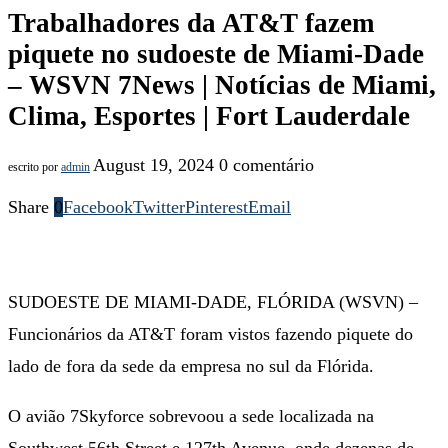
Trabalhadores da AT&T fazem
piquete no sudoeste de Miami-Dade
– WSVN 7News | Notícias de Miami,
Clima, Esportes | Fort Lauderdale
August 19, 2024
0 comentário
escrito por
admin
Share
0
Facebook
Twitter
Pinterest
Email
SUDOESTE DE MIAMI-DADE, FLÓRIDA (WSVN) –
Funcionários da AT&T foram vistos fazendo piquete do
lado de fora da sede da empresa no sul da Flórida.
O avião 7Skyforce sobrevoou a sede localizada na
Southwest 56th Street e 127th Avenue, onde dezenas de