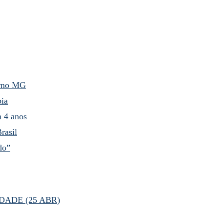
erno MG
bia
m 4 anos
rasil
do”
DADE (25 ABR)