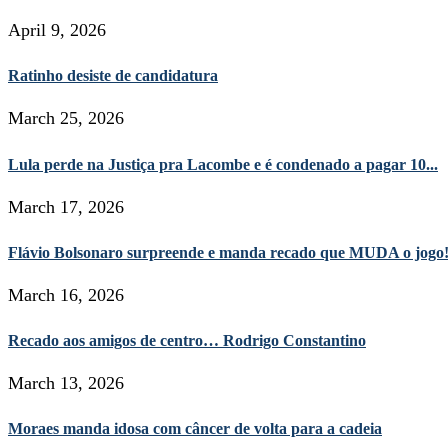
April 9, 2026
Ratinho desiste de candidatura
March 25, 2026
Lula perde na Justiça pra Lacombe e é condenado a pagar 10...
March 17, 2026
Flávio Bolsonaro surpreende e manda recado que MUDA o jogo
March 16, 2026
Recado aos amigos de centro… Rodrigo Constantino
March 13, 2026
Moraes manda idosa com câncer de volta para a cadeia