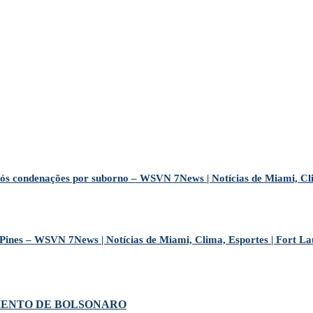
s condenações por suborno – WSVN 7News | Notícias de Miami, Cli
 Pines – WSVN 7News | Notícias de Miami, Clima, Esportes | Fort L
MENTO DE BOLSONARO