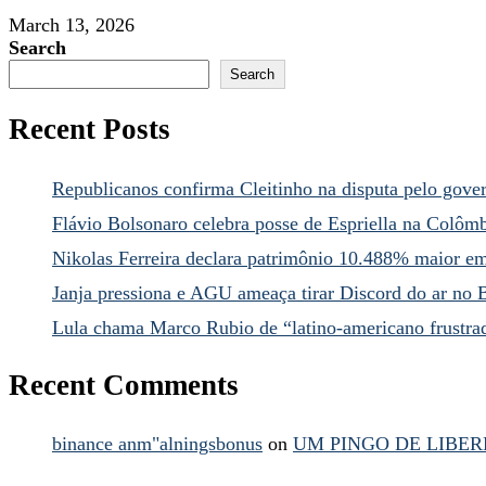
March 13, 2026
Search
Search
Recent Posts
Republicanos confirma Cleitinho na disputa pelo gov
Flávio Bolsonaro celebra posse de Espriella na Colôm
Nikolas Ferreira declara patrimônio 10.488% maior e
Janja pressiona e AGU ameaça tirar Discord do ar no B
Lula chama Marco Rubio de “latino-americano frustra
Recent Comments
binance anm"alningsbonus
on
UM PINGO DE LIBER