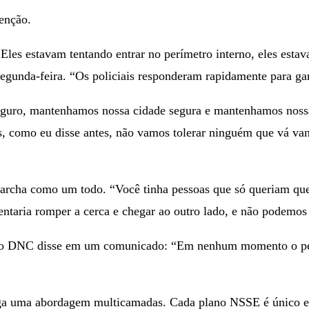
venção.
Eles estavam tentando entrar no perímetro interno, eles estav
segunda-feira. “Os policiais responderam rapidamente para gar
guro, mantenhamos nossa cidade segura e mantenhamos nossa 
as, como eu disse antes, não vamos tolerar ninguém que vá va
marcha como um todo. “Você tinha pessoas que só queriam que
tentaria romper a cerca e chegar ao outro lado, e não podemos 
 do DNC disse em um comunicado: “Em nenhum momento o per
a uma abordagem multicamadas. Cada plano NSSE é único e i