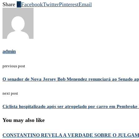
Share
0
Facebook
Twitter
Pinterest
Email
admin
previous post
O senador de Nova Jersey Bob Menendez renunciará ao Senado apó
next post
Ciclista hospitalizado após ser atropelado por carro em Pembroke
You may also like
CONSTANTINO REVELA A VERDADE SOBRE O JULGA