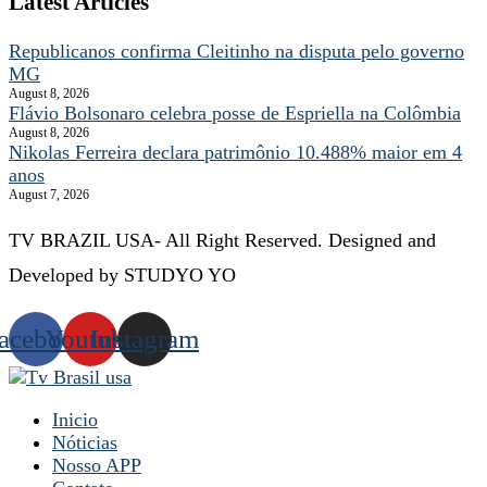
Latest Articles
Republicanos confirma Cleitinho na disputa pelo governo
MG
August 8, 2026
Flávio Bolsonaro celebra posse de Espriella na Colômbia
August 8, 2026
Nikolas Ferreira declara patrimônio 10.488% maior em 4
anos
August 7, 2026
TV BRAZIL USA- All Right Reserved. Designed and
Developed by STUDYO YO
acebook
Youtube
Instagram
Inicio
Nóticias
Nosso APP