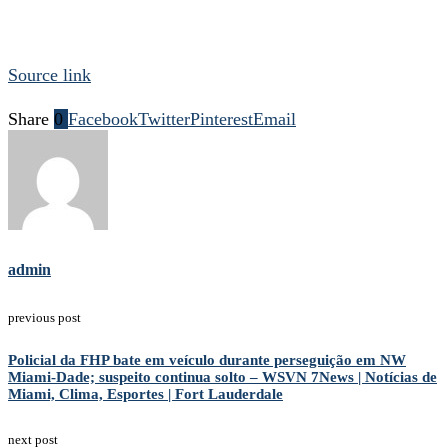
Source link
Share
0
Facebook
Twitter
Pinterest
Email
admin
previous post
Policial da FHP bate em veículo durante perseguição em NW
Miami-Dade; suspeito continua solto – WSVN 7News | Notícias de
Miami, Clima, Esportes | Fort Lauderdale
next post