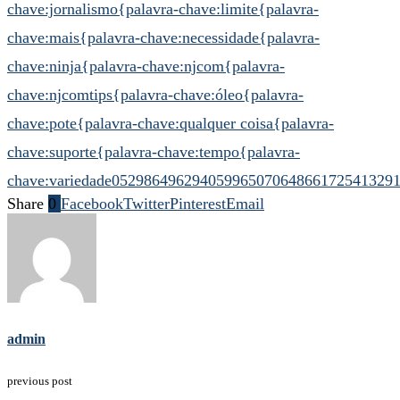
chave:jornalismo
{palavra-chave:limite
{palavra-
chave:mais
{palavra-chave:necessidade
{palavra-
chave:ninja
{palavra-chave:njcom
{palavra-
chave:njcomtips
{palavra-chave:óleo
{palavra-
chave:pote
{palavra-chave:qualquer coisa
{palavra-
chave:suporte
{palavra-chave:tempo
{palavra-
chave:variedade
052986496294059965
07064866172541329
Share
0
Facebook
Twitter
Pinterest
Email
admin
previous post