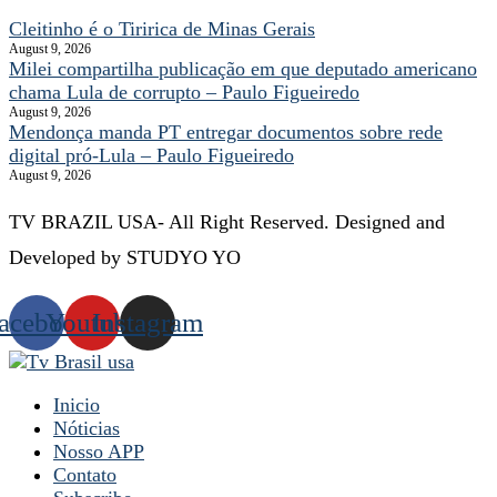
Cleitinho é o Tiririca de Minas Gerais
August 9, 2026
Milei compartilha publicação em que deputado americano
chama Lula de corrupto – Paulo Figueiredo
August 9, 2026
Mendonça manda PT entregar documentos sobre rede
digital pró-Lula – Paulo Figueiredo
August 9, 2026
TV BRAZIL USA- All Right Reserved. Designed and
Developed by STUDYO YO
acebook
Youtube
Instagram
Inicio
Nóticias
Nosso APP
Contato