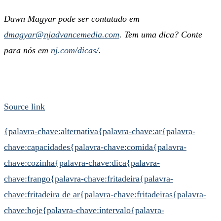
Dawn Magyar pode ser contatado em
dmagyar@njadvancemedia.com
. Tem uma dica? Conte
para nós em
nj.com/dicas/
.
Source link
{palavra-chave:alternativa
{palavra-chave:ar
{palavra-
chave:capacidades
{palavra-chave:comida
{palavra-
chave:cozinha
{palavra-chave:dica
{palavra-
chave:frango
{palavra-chave:fritadeira
{palavra-
chave:fritadeira de ar
{palavra-chave:fritadeiras
{palavra-
chave:hoje
{palavra-chave:intervalo
{palavra-