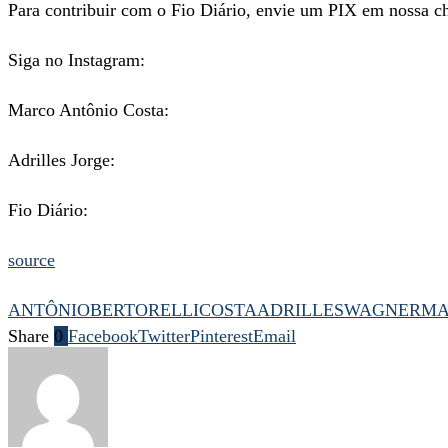
Para contribuir com o Fio Diário, envie um PIX em nossa c
Siga no Instagram:
Marco Antônio Costa:
Adrilles Jorge:
Fio Diário:
source
ANTÔNIO
BERTORELLI
COSTAADRILLESWAGNER
M
Share
0
Facebook
Twitter
Pinterest
Email