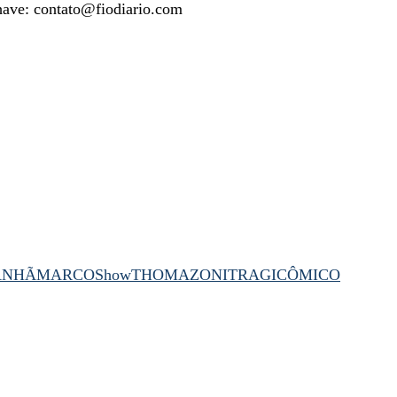
have: contato@fiodiario.com
ANHÃ
MARCO
Show
THOMAZONITRAGICÔMICO