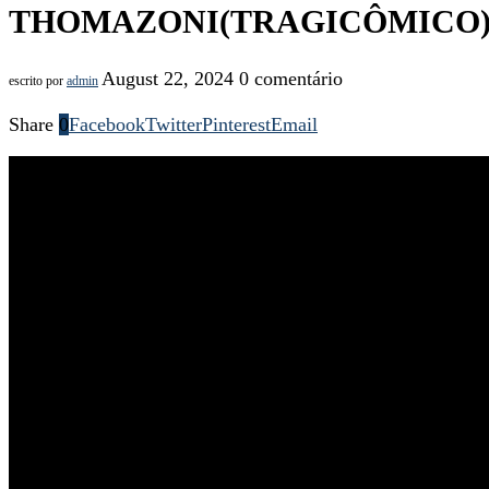
THOMAZONI(TRAGICÔMICO) E 
August 22, 2024
0 comentário
escrito por
admin
Share
0
Facebook
Twitter
Pinterest
Email