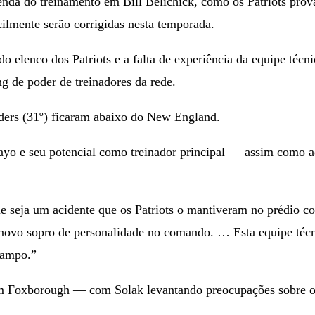
lenda do treinamento em Bill Belichick, como os Patriots pro
ilmente serão corrigidas nesta temporada.
 elenco dos Patriots e a falta de experiência da equipe técn
g de poder de treinadores da rede.
ers (31º) ficaram abaixo do New England.
ayo e seu potencial como treinador principal — assim como 
 seja um acidente que os Patriots o mantiveram no prédio c
novo sopro de personalidade no comando. … Esta equipe té
campo.”
 em Foxborough — com Solak levantando preocupações sobre o