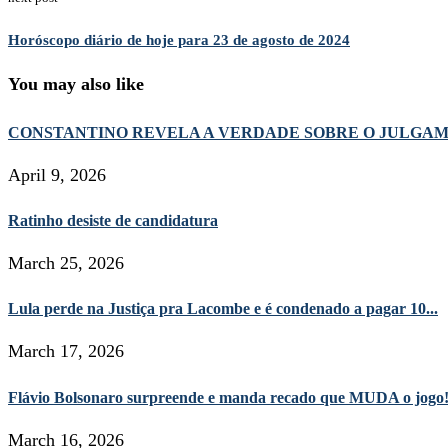
Horóscopo diário de hoje para 23 de agosto de 2024
You may also like
CONSTANTINO REVELA A VERDADE SOBRE O JULGA
April 9, 2026
Ratinho desiste de candidatura
March 25, 2026
Lula perde na Justiça pra Lacombe e é condenado a pagar 10...
March 17, 2026
Flávio Bolsonaro surpreende e manda recado que MUDA o jogo
March 16, 2026