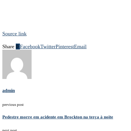
Source link
Share
0
Facebook
Twitter
Pinterest
Email
admin
previous post
Pedestre morre em acidente em Brockton na terça à noite
next post