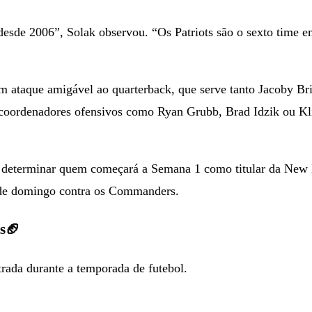
sde 2006”, Solak observou. “Os Patriots são o sexto time em 
m ataque amigável ao quarterback, que serve tanto Jacoby Bri
denadores ofensivos como Ryan Grubb, Brad Idzik ou Klint
erá determinar quem começará a Semana 1 como titular da N
 de domingo contra os Commanders.
ts🏈
trada durante a temporada de futebol.