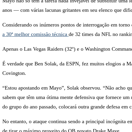
Mayo não só tem a tarefa nada invejável de substituir uma 
anos — com várias lacunas gritantes em seu elenco que dific
Considerando os inúmeros pontos de interrogação em torno do
a 30ª melhor comissão técnica
de 32 times da NFL no rankin
Apenas o Las Vegas Raiders (32º) e o Washington Command
É verdade que Ben Solak, da ESPN, fez muitos elogios a M
Covington.
“Estou apostando em Mayo”, Solak observou. “Não acho que
sabem que têm uma ótima mente defensiva que fornece um 
do grupo do ano passado, colocará outra grande defesa em 
No entanto, o ataque continua sendo a principal incógnita
de tirar o máximo proveito do QB novato Drake Maye.