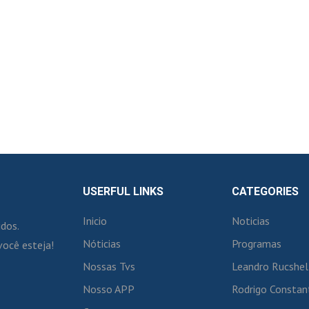
USERFUL LINKS
CATEGORIES
Inicio
Noticias
idos.
Nóticias
Programas
você esteja!
Nossas Tvs
Leandro Rucshel
Nosso APP
Rodrigo Constan