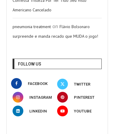
Confessa Tristeza Por Ter Tido Seu Visto
Americano Cancelado
on
pneumonia treatment
Flávio Bolsonaro
surpreende e manda recado que MUDA o jogo!
FOLLOW US
FACEBOOK
TWITTER
INSTAGRAM
PINTEREST
LINKEDIN
YOUTUBE