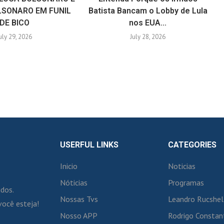
LSONARO EM FUNIL
Batista Bancam o Lobby de Lula
DE BICO
nos EUA...
uly 29, 2026
July 28, 2026
USERFUL LINKS
CATEGORIES
Inicio
Noticias
Nóticias
Programas
idos.
Nossas Tvs
Leandro Rucshel
você esteja!
Nosso APP
Rodrigo Constan