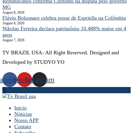
Republicanos confirma Cleitinho na disputa pelo governo
MG
August 8, 2026
Flávio Bolsonaro celebra posse de Espriella na Colômbia
August 8, 2026
Nikolas Ferreira declara patrimônio 10.488% maior em 4
anos
August 7, 2026
TV BRAZIL USA- All Right Reserved. Designed and
Developed by STUDYO YO
acebook
Youtube
Instagram
Inicio
Nóticias
Nosso APP
Contato
Subscribe