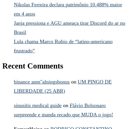
Nikolas Ferreira declara patrimônio 10.488% maior
em 4 anos
Janja pressiona e AGU ameaça tirar Discord do ar no
Brasil
Lula chama Marco Rubio de “latino-americano
frustrado”
Recent Comments
binance anm"alningsbonus
on
UM PINGO DE
LIBERDADE (25 ABR)
sinusitis medical guide
on
Flávio Bolsonaro
surpreende e manda recado que MUDA o jogo!
EarnestHoing
on
RODRIGO CONSTANTINO