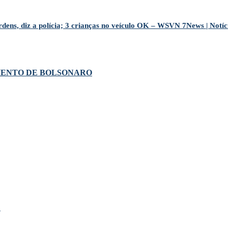
dens, diz a polícia; 3 crianças no veículo OK – WSVN 7News | Notíc
MENTO DE BOLSONARO
!