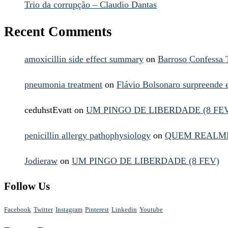
Trio da corrupção – Claudio Dantas
Recent Comments
amoxicillin side effect summary
on
Barroso Confessa 
pneumonia treatment
on
Flávio Bolsonaro surpreende
ceduhstEvatt
on
UM PINGO DE LIBERDADE (8 FE
penicillin allergy pathophysiology
on
QUEM REALME
Jodieraw
on
UM PINGO DE LIBERDADE (8 FEV)
Follow Us
Facebook
Twitter
Instagram
Pinterest
Linkedin
Youtube