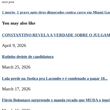
next post
1 morto, 1 grave após tiros disparados contra carro em Miami Gar
You may also like
CONSTANTINO REVELA A VERDADE SOBRE O JULGA
April 9, 2026
Ratinho desiste de candidatura
March 25, 2026
Lula perde na Justiça pra Lacombe e é condenado a pagar 10...
March 17, 2026
Flávio Bolsonaro surpreende e manda recado que MUDA o jogo