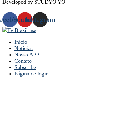
Developed by STUDYO YO
acebook
Youtube
Instagram
Inicio
Nóticias
Nosso APP
Contato
Subscribe
Página de login