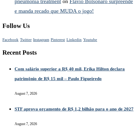
pneumonia treatment
on
Flávio Bolsonaro surpreende
e manda recado que MUDA o jogo!
Follow Us
Facebook
Twitter
Instagram
Pinterest
Linkedin
Youtube
Recent Posts
Com salário superior a R$ 40 mil, Erika Hilton declara
patrimônio de R$ 15 mil – Paulo Figueiredo
August 7, 2026
STF aprova orçamento de R$ 1,2 bilhão para o ano de 2027
August 7, 2026