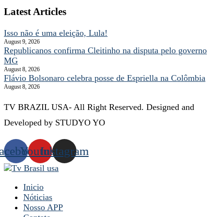
Latest Articles
Isso não é uma eleição, Lula!
August 9, 2026
Republicanos confirma Cleitinho na disputa pelo governo
MG
August 8, 2026
Flávio Bolsonaro celebra posse de Espriella na Colômbia
August 8, 2026
TV BRAZIL USA- All Right Reserved. Designed and
Developed by STUDYO YO
acebook
Youtube
Instagram
Inicio
Nóticias
Nosso APP