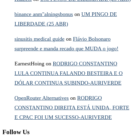
binance anm"alningsbonus
on
UM PINGO DE
LIBERDADE (25 ABR)
sinusitis medical guide
on
Flávio Bolsonaro
surpreende e manda recado que MUDA o jogo!
EarnestHoing
on
RODRIGO CONSTANTINO
LULA CONTINUA FALANDO BESTEIRA E O
DÓLAR CONTINUA SUBINDO-AURIVERDE
OpenRouter Alternatives
on
RODRIGO
CONSTANTINO DIREITA ESTÁ UNIDA, FORTE
E CPAC FOI UM SUCESSO-AURIVERDE
Follow Us