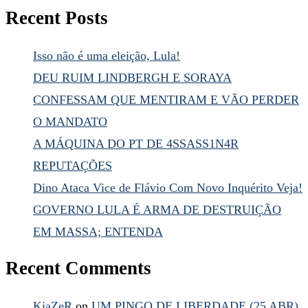
Recent Posts
Isso não é uma eleição, Lula!
DEU RUIM LINDBERGH E SORAYA
CONFESSAM QUE MENTIRAM E VÃO PERDER
O MANDATO
A MÁQUINA DO PT DE 4SSASS1N4R
REPUTAÇÕES
Dino Ataca Vice de Flávio Com Novo Inquérito Veja!
GOVERNO LULA É ARMA DE DESTRUIÇÃO
EM MASSA; ENTENDA
Recent Comments
KiaZeR
on
UM PINGO DE LIBERDADE (25 ABR)