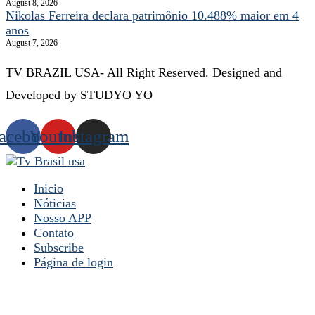
August 8, 2026
Nikolas Ferreira declara patrimônio 10.488% maior em 4
anos
August 7, 2026
TV BRAZIL USA- All Right Reserved. Designed and
Developed by STUDYO YO
acebook
Youtube
Instagram
Inicio
Nóticias
Nosso APP
Contato
Subscribe
Página de login