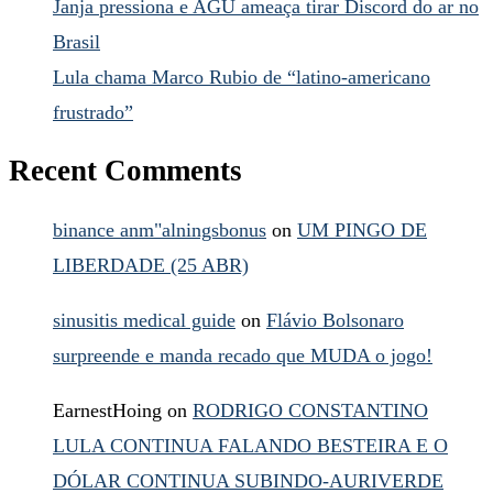
Janja pressiona e AGU ameaça tirar Discord do ar no
Brasil
Lula chama Marco Rubio de “latino-americano
frustrado”
Recent Comments
binance anm"alningsbonus
on
UM PINGO DE
LIBERDADE (25 ABR)
sinusitis medical guide
on
Flávio Bolsonaro
surpreende e manda recado que MUDA o jogo!
EarnestHoing
on
RODRIGO CONSTANTINO
LULA CONTINUA FALANDO BESTEIRA E O
DÓLAR CONTINUA SUBINDO-AURIVERDE