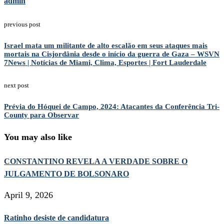
admin
previous post
Israel mata um militante de alto escalão em seus ataques mais
mortais na Cisjordânia desde o início da guerra de Gaza – WSVN
7News | Notícias de Miami, Clima, Esportes | Fort Lauderdale
next post
Prévia do Hóquei de Campo, 2024: Atacantes da Conferência Tri-
County para Observar
You may also like
CONSTANTINO REVELA A VERDADE SOBRE O
JULGAMENTO DE BOLSONARO
April 9, 2026
Ratinho desiste de candidatura