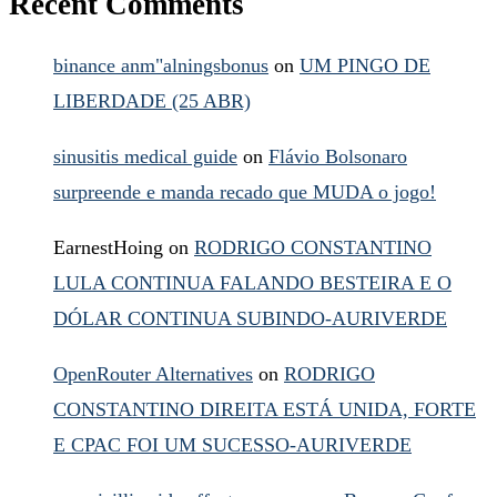
Recent Comments
binance anm"alningsbonus
on
UM PINGO DE
LIBERDADE (25 ABR)
sinusitis medical guide
on
Flávio Bolsonaro
surpreende e manda recado que MUDA o jogo!
EarnestHoing
on
RODRIGO CONSTANTINO
LULA CONTINUA FALANDO BESTEIRA E O
DÓLAR CONTINUA SUBINDO-AURIVERDE
OpenRouter Alternatives
on
RODRIGO
CONSTANTINO DIREITA ESTÁ UNIDA, FORTE
E CPAC FOI UM SUCESSO-AURIVERDE