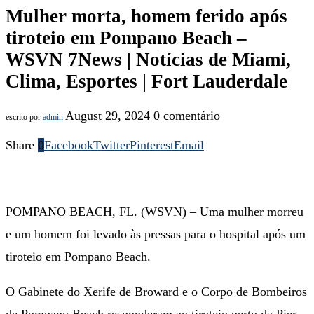
Mulher morta, homem ferido após
tiroteio em Pompano Beach –
WSVN 7News | Notícias de Miami,
Clima, Esportes | Fort Lauderdale
August 29, 2024
0 comentário
escrito por
admin
Share
0
Facebook
Twitter
Pinterest
Email
POMPANO BEACH, FL. (WSVN) – Uma mulher morreu
e um homem foi levado às pressas para o hospital após um
tiroteio em Pompano Beach.
O Gabinete do Xerife de Broward e o Corpo de Bombeiros
de Pompano Beach responderam ao tiroteio perto da Pier