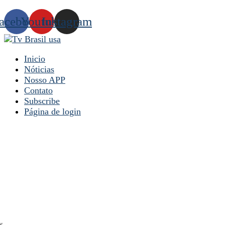
acebook
Youtube
Instagram
Inicio
Nóticias
Nosso APP
Contato
Subscribe
Página de login
y