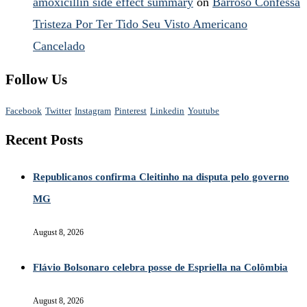
amoxicillin side effect summary
on
Barroso Confessa
Tristeza Por Ter Tido Seu Visto Americano
Cancelado
Follow Us
Facebook
Twitter
Instagram
Pinterest
Linkedin
Youtube
Recent Posts
Republicanos confirma Cleitinho na disputa pelo governo
MG
August 8, 2026
Flávio Bolsonaro celebra posse de Espriella na Colômbia
August 8, 2026