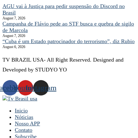
AGU vai à Justiça para pedir suspensão do Discord no
Brasil
August 7, 2026
Campanha de Flávio pede ao STF busca e quebra de sigilo
de Marcola
August 7, 2026
“Cuba é um Estado patrocinador do terrorismo”, diz Rubio
August 6, 2026
TV BRAZIL USA- All Right Reserved. Designed and
Developed by STUDYO YO
acebook
Youtube
Instagram
Inicio
Nóticias
Nosso APP
Contato
Subscribe