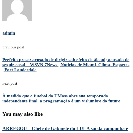
admin
previous post
Prefeito preso: acusado de dirigir sob efeito de álcool; acusado de
seguir casal – WSVN 7News | Notícias de Miami, Clima, Esportes
| Fort Lauderdale
next post
À medida que o futebol da UMass abre sua temporada
independente final, a programação é um vislumbre do futuro
You may also like
ARREGOU – Chefe de Gabinete do LULA sai da campanha e