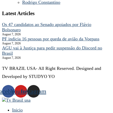
Rodrigo Constantino
Latest Articles
Os 47 candidatos ao Senado apoiados por Flávio
Bolsonaro
August 7, 2026
PF indicia 16 pessoas por queda de avião da Voepass
August 7, 2026
AGU vai à Justiça para pedir suspensão do Discord no
Brasil
August 7, 2026
TV BRAZIL USA- All Right Reserved. Designed and
Developed by STUDYO YO
acebook
Youtube
Instagram
Inicio