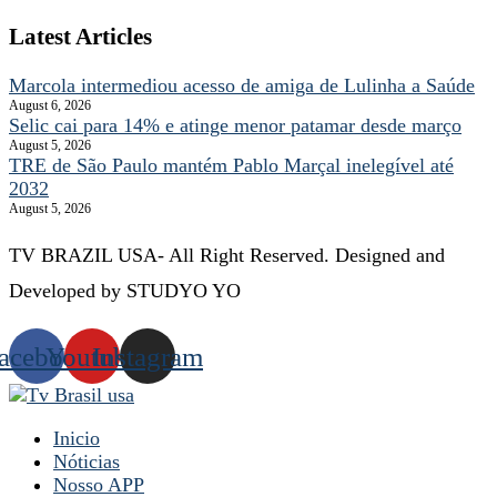
Latest Articles
Marcola intermediou acesso de amiga de Lulinha a Saúde
August 6, 2026
Selic cai para 14% e atinge menor patamar desde março
August 5, 2026
TRE de São Paulo mantém Pablo Marçal inelegível até
2032
August 5, 2026
TV BRAZIL USA- All Right Reserved. Designed and
Developed by STUDYO YO
acebook
Youtube
Instagram
Inicio
Nóticias
Nosso APP