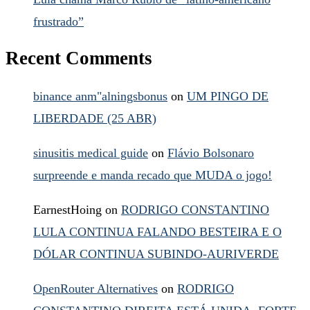
frustrado”
Recent Comments
binance anm"alningsbonus
on
UM PINGO DE
LIBERDADE (25 ABR)
sinusitis medical guide
on
Flávio Bolsonaro
surpreende e manda recado que MUDA o jogo!
EarnestHoing
on
RODRIGO CONSTANTINO
LULA CONTINUA FALANDO BESTEIRA E O
DÓLAR CONTINUA SUBINDO-AURIVERDE
OpenRouter Alternatives
on
RODRIGO