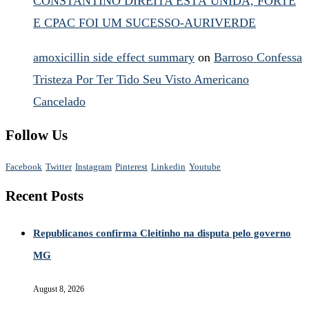
CONSTANTINO DIREITA ESTÁ UNIDA, FORTE
E CPAC FOI UM SUCESSO-AURIVERDE
amoxicillin side effect summary
on
Barroso Confessa
Tristeza Por Ter Tido Seu Visto Americano
Cancelado
Follow Us
Facebook
Twitter
Instagram
Pinterest
Linkedin
Youtube
Recent Posts
Republicanos confirma Cleitinho na disputa pelo governo
MG
August 8, 2026