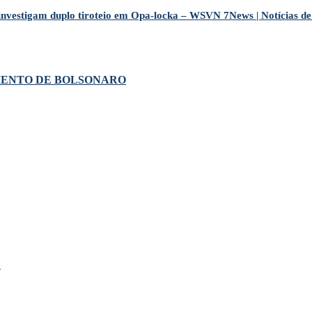
investigam duplo tiroteio em Opa-locka – WSVN 7News | Notícias de
MENTO DE BOLSONARO
!