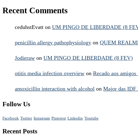
Recent Comments
ceduhstEvatt
on
UM PINGO DE LIBERDADE (8 FE
penicillin allergy pathophysiology
on
QUEM REALME
Jodieraw
on
UM PINGO DE LIBERDADE (8 FEV)
otitis media infection overview
on
Recado aos amigos 
amoxicillin interaction with alcohol
on
Major das IDF 
Follow Us
Facebook
Twitter
Instagram
Pinterest
Linkedin
Youtube
Recent Posts