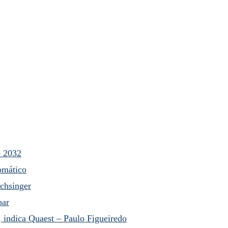
é 2032
omático
chsinger
par
, indica Quaest – Paulo Figueiredo