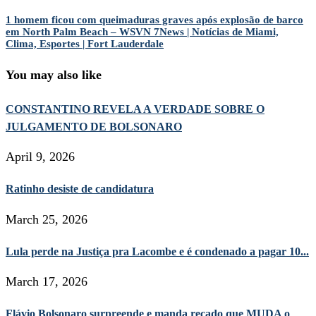
1 homem ficou com queimaduras graves após explosão de barco
em North Palm Beach – WSVN 7News | Notícias de Miami,
Clima, Esportes | Fort Lauderdale
You may also like
CONSTANTINO REVELA A VERDADE SOBRE O
JULGAMENTO DE BOLSONARO
April 9, 2026
Ratinho desiste de candidatura
March 25, 2026
Lula perde na Justiça pra Lacombe e é condenado a pagar 10...
March 17, 2026
Flávio Bolsonaro surpreende e manda recado que MUDA o